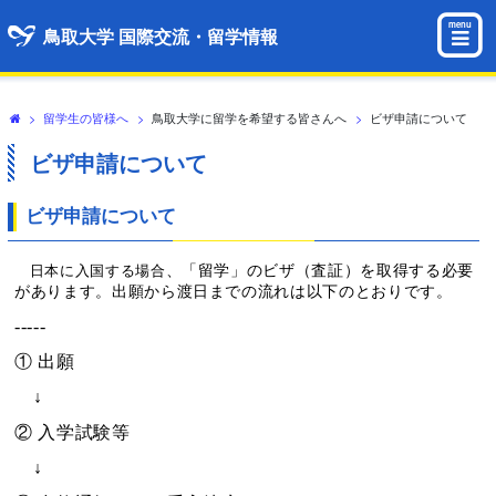
menu
鳥取大学 国際交流・留学情報
>
留学生の皆様へ
>
鳥取大学に留学を希望する皆さんへ
>
ビザ申請について
ビザ申請について
ビザ申請について
、「留学」のビザ（査証）を取得する必要
日本に入国する場合
があります。出願から渡日までの流れは以下のとおりです。
-----
① 出願
↓
② 入学試験等
↓