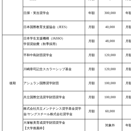
日揮・実吉奨学会
年額
300,000
年
日本国際教育支援協会（JEES）
月額
40,000
月
日本学生支援機構（JASSO）
月額
48,000
月
学習奨励費（秋季採用）
平和中島財団奨学金
月額
120,000
月
川嶋章司記念スカラーシップ基金
月額
120,000
月
後期
アシュラン国際奨学財団
月額
100,000
月
共立国際交流奨学財団奨学金
月額
100,000
月
株式会社共立メンテナンス奨学基金奨学
月額
60,000
金/ヤングスチール株式会社奨学金
大塚敏美育成奨学財団奨学金
対象外
年
【大学推薦枠】