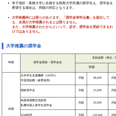
米子地区・島根大学に在籍する鳥取大学所属の留学生も、奨学金を
希望する場合は、同様の対応となります。
大学推薦枠には限りがあります。「奨学金等申込書」を提出して
も、全員が大学推薦されるとは限りません。
また、大学推薦されたからといって、必ず、奨学金を受給できるわ
けではありません。
大学推薦の奨学金
支給金額（単位：
時期
奨学金団体・奨学金名
学部
日本学生支援機構（JASSO）
月額
48,000
月
学習奨励費（春季採用）
朝鮮奨学会
月額
25,000
月
鳥取県国際交流財団
月額
20,000
月
私費外国人留学生奨学金
前期
SGH財団
月額
120,000
月