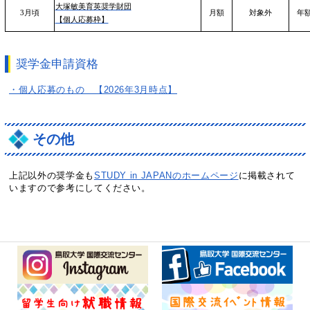
大塚敏美育英奨学財団
3月頃
月額
対象外
年
【個人応募枠】
奨学金申請資格
・個人応募のもの 【2026年3月時点】
その他
上記以外の奨学金も
STUDY in JAPANのホームページ
に掲載されて
いますので参考にしてください。