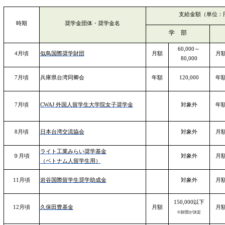
支給金額（単位：
時期
奨学金団体・奨学金名
学 部
60,000～
4月頃
似鳥国際奨学財団
月額
月
80,000
7月頃
兵庫県台湾同卿会
年額
120,000
年
7月頃
CWAJ 外国人留学生大学院女子奨学金
対象外
年
8月頃
日本台湾交流協会
対象外
月
ライト工業みらい奨学基金
９月頃
対象外
月
（ベトナム人留学生用）
11月頃
岩谷国際留学生奨学助成金
対象外
月
150,000以下
12月頃
久保田豊基金
月額
月
※財団が決定