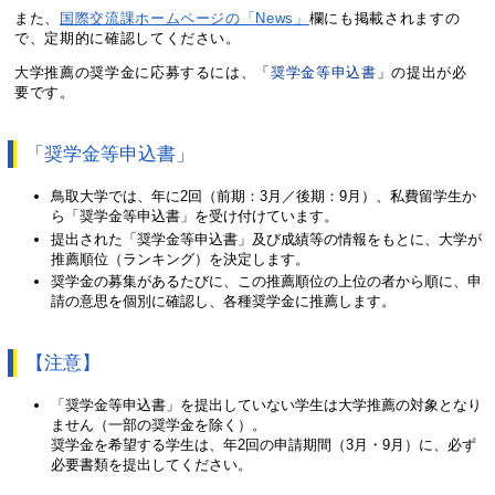
また、
国際交流課ホームページの「News」
欄にも掲載されますの
で、定期的に確認してください。
大学推薦の奨学金に応募するには、「
奨学金等申込書
」の提出が必
要です。
「奨学金等申込書」
鳥取大学では、年に2回（前期：3月／後期：9月）、私費留学生か
ら「奨学金等申込書」を受け付けています。
提出された「奨学金等申込書」及び成績等の情報をもとに、大学が
推薦順位（ランキング）を決定します。
奨学金の募集があるたびに、この推薦順位の上位の者から順に、申
請の意思を個別に確認し、各種奨学金に推薦します。
【注意】
「奨学金等申込書」を提出していない学生は大学推薦の対象となり
ません（一部の奨学金を除く）。
奨学金を希望する学生は、年2回の申請期間（3月・9月）に、必ず
必要書類を提出してください。