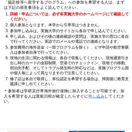
「協定校等へ留学するプログラム」への参加を希望する人は、まず
は下記の留意事項をよく読んでください。
詳細
・
申込については、必ず
各実施大学のホームページにて確認して
ください。
個人参加となります。本学から引率等はつきません。
参加申し込みは、
実施大学のサイトから各自で申し込んでください。
申し込み、およびその後の連絡確認や質問は、
実施大学の窓口に各自
で行ってください。
英語でのメールや電話での連絡となります。
参加費用の海外送金（一部プログラムを除く）、
ビザ申請や航空券購
入は参加者自身で行ってください。
現地の生活に関わる情報は、各自で収集してください。
現地通貨
引き
出し
時のカードの金額制限
、空港でのチェックイン、
現地での移動、
宿泊先手配、そしてトラブル発生時の対応などは、
実施プログラム国
や個人毎によって異なりますので注意してください。
修了証は各自で取得し、単位認定を希望する場合は、
帰国後に教育支
援課に申し出てください。
＊参加者は学研災付帯海外旅行保険に加入することが可能です。加
入を希望する人は渡航日程が確定したらすぐに
申し込み
してくださ
い。