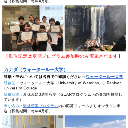
込（募集期間：毎年4月頃）
【単位認定は夏期プログラム参加時のみ実施されます】
カナダ（ウォータールー大学）
ウォータールー大学
詳細・申込については各自でご確認ください
⇒
研修先：
ウォータールー大学（University of Waterloo）、Renison
University College
研修期間：
夏休みに3週間程度（GEARプログラムへの参加を推奨し
ています）
申し込み
：
海外留学プログラム
内の応募フォームよりオンライン申
込（募集期間：毎年4月頃）