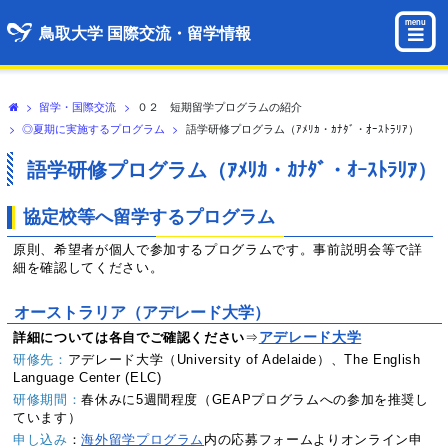
menu
鳥取大学 国際交流・留学情報
>
留学・国際交流
>
０２ 短期留学プログラムの紹介
>
◎夏期に実施するプログラム
>
語学研修プログラム（ｱﾒﾘｶ・ｶﾅﾀﾞ・ｵｰｽﾄﾗﾘｱ）
語学研修プログラム（ｱﾒﾘｶ・ｶﾅﾀﾞ・ｵｰｽﾄﾗﾘｱ）
協定校等へ留学するプログラム
原則、希望者が個人で参加するプログラムです。事前説明会等で詳
細を確認してください。
オーストラリア（アデレード大学）
アデレード大学
詳細については各自でご確認ください
⇒
研修先：
アデレード大学（University of Adelaide）、The English
Language Center (ELC)
研修期間：
春休みに5週間程度（GEAPプログラムへの参加を推奨し
ています）
申し込み
：
海外留学プログラム
内の応募フォームよりオンライン申