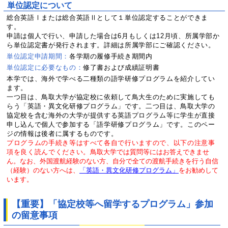
単位認定について
総合英語Ⅰまたは総合英語Ⅱとして１単位認定することができま
す。
申請は個人で行い、申請した場合は6月もしくは12月頃、所属学部か
ら単位認定書が発行されます。詳細は所属学部にご確認ください。
単位認定申請期間：
各学期の履修手続き期間内
単位認定に必要なもの：
修
了書および成績証明書
本学では、海外で学べる二種類の語学研修プログラムを紹介してい
ます。
一つ目は、鳥取大学が協定校に依頼して鳥大生のために実施しても
らう「英語・異文化研修プログラム」です。二つ目は、鳥取大学の
協定校を含む海外の大学が提供する英語プログラム等に学生が直接
申し込んで個人で参加する「語学研修プログラム」です。このペー
ジの情報は後者に属するものです。
プログラムの手続き等はすべて各自で行いますので、
以下の注意事
項を良く読んでください。
鳥取大学では質問等にはお
答えできませ
ん。なお、
外国渡航経験のない方、自分で全ての渡航手続きを行う自信
（
経験）のない方へは、
「英語・異文化研修プログラム」
をお勧めし
て
います。
【重要】「協定校等へ留学するプログラム」参加
の留意事項