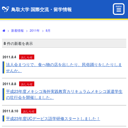
menu
鳥取大学 国際交流・留学情報
>
新着情報
>
2011年
>
8月
8
件の新着を表示
2011.8.4
おしらせ
法人会まつりで、食べ物の店を出したり、民俗踊りをしたりしま
せんか。
2011.8.8
おしらせ
平成23年度メキシコ海外実践教育カリキュラムメキシコ派遣学生
の壮行会を開催しました。
2011.8.10
おしらせ
平成23年度UCデービス語学研修スタートしました！