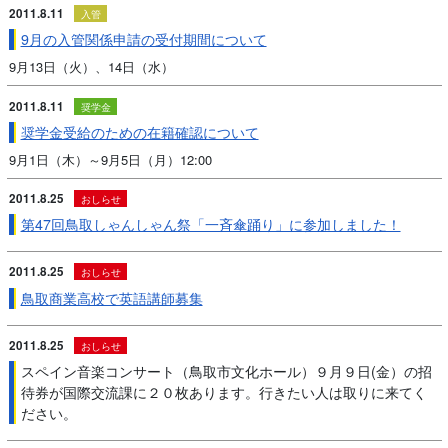
2011.8.11
入管
9月の入管関係申請の受付期間について
9月13日（火）、14日（水）
2011.8.11
奨学金
奨学金受給のための在籍確認について
9月1日（木）～9月5日（月）12:00
2011.8.25
おしらせ
第47回鳥取しゃんしゃん祭「一斉傘踊り」に参加しました！
2011.8.25
おしらせ
鳥取商業高校で英語講師募集
2011.8.25
おしらせ
スペイン音楽コンサート（鳥取市文化ホール）９月９日(金）の招
待券が国際交流課に２０枚あります。行きたい人は取りに来てく
ださい。