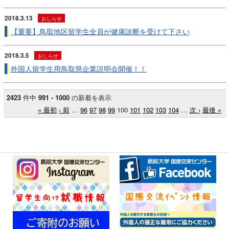
2018.3.13
おしらせ
【重要】鳥取地区留学生全員が健康診断を受けて下さい
2018.3.5
おしらせ
外国人留学生用鳥取県企業説明会開催！！
2423
件中
991 - 1000
の新着を表示
« 最初
‹ 前
…
96
97
98
99
100
101
102
103
104
…
次 ›
最後 »