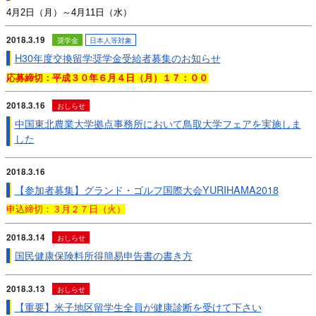
4月2日（月）～4月11日（水）
2018.3.19
奨学金
日本人等対象
H30年度交換留学奨学金受給者募集のお知らせ
応募締切：平成３０年６月４日（月）１７：００
2018.3.16
おしらせ
中国東北農業大学拠点事務所において鳥取大学フェアを実施しま
した
2018.3.16
【参加者募集】グランド・ゴルフ国際大会YURIHAMA2018
申込締切：３月２７日（火）
2018.3.14
おしらせ
国民健康保険料所得簡易申告書の書き方
2018.3.13
おしらせ
【重要】米子地区留学生全員が健康診断を受けて下さい