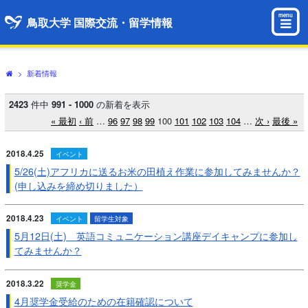
menu
鳥取大学 国際交流・留学情報
>
新着情報
2423
件中
991 - 1000
の新着を表示
« 最初
‹ 前
…
96
97
98
99
100
101
102
103
104
…
次 ›
最後 »
2018.4.25
イベント
5/26(土)アフリカに送るお米の田植え作業に参加してみませんか？
(申し込みを締め切りました）
2018.4.23
イベント
留学生対象
5月12日(土) 英語コミュニケーション講座デイキャンプに参加し
てみませんか？
2018.3.22
奨学金
4月奨学金受給のための在籍確認について