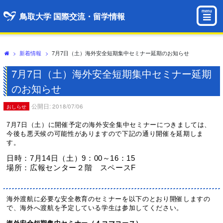
menu
鳥取大学 国際交流・留学情報
>
新着情報
>
7月7日（土）海外安全短期集中セミナー延期のお知らせ
7月7日（土）海外安全短期集中セミナー延期
のお知らせ
公開日: 2018/07/06
おしらせ
7月7日（土）に開催予定の海外安全集中セミナーにつきましては、
今後も悪天候の可能性がありますので下記の通り開催を延期しま
す。
日時：
7
月
14
日（土）
9
：
00
～
16
：
15
場所：広報センター２階 スペース
F
海外渡航に必要な安全教育のセミナーを以下のとおり開催しますの
で、海外へ渡航を予定している学生は参加してください。