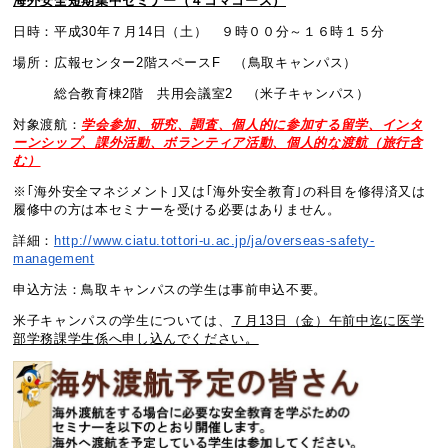
海外安全短期集中セミナー（４コマコース）
日時：平成30年７月14日（土） ９時００分～１６時１５分
場所：広報センター2階スペースF （鳥取キャンパス）
総合教育棟2階 共用会議室2 （米子キャンパス）
対象渡航：
学会参加、研究、調査、個人的に参加する留学、インタ
ーンシップ、課外活動、ボランティア活動、
個人的な渡航（旅行含
む）
※｢海外安全マネジメント｣又は｢海外安全教育｣の科目を修得済又は
履修中の方は本セミナーを受ける必要はありません。
詳細：
http://www.ciatu.tottori-u.ac.jp/ja/overseas-safety-
management
申込方法：鳥取キャンパスの学生は事前申込不要。
米子キャンパスの学生については、
７月13日（金）午前中迄に医学
部学務課学生係へ申し込んでください。