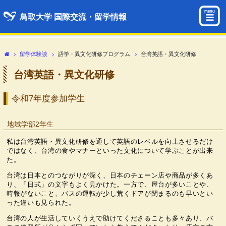
menu
鳥取大学 国際交流・留学情報
>
留学体験談
>
語学・異文化研修プログラム
>
台湾英語・異文化研修
台湾英語・異文化研修
令和7年度参加学生
地域学部2年生
私は台湾英語・異文化研修を通して英語のレベルを向上させるだけ
ではなく、台湾の食やマナーといった文化について学ぶことが出来
た。
台湾は日本とのつながりが深く、日本のチェーン店や商品が多くあ
り、「日式」の文字もよく見かけた。一方で、屋台が多いことや、
時報がないこと、バスの運転が少し荒くドアが閉まるのも早いとい
った違いも見られた。
台湾の人が生活していくうえで助けてくださることも多々あり、バ