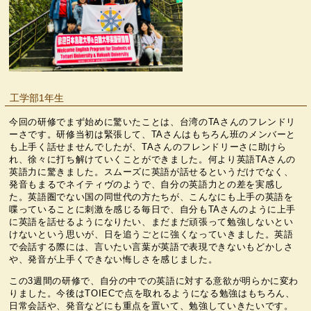
工学部1年生
今回の研修でまず始めに驚いたことは、台湾のTAさんのフレンドリ
ーさです。研修当初は緊張して、TAさんはもちろん班のメンバーと
も上手く話せませんでしたが、TAさんのフレンドリーさに助けら
れ、徐々に打ち解けていくことができました。何より英語TAさんの
英語力に驚きました。スムーズに英語が話せるというだけでなく、
発音もまるでネイティヴのようで、自分の英語力との差を実感し
た。英語圏でない国の同世代の方たちが、こんなにも上手の英語を
喋っていることに刺激を感じる毎日で、自分もTAさんのように上手
に英語を話せるようになりたい、まだまだ頑張って勉強しないとい
けないという思いが、日を追うごとに強くなっていきました。英語
で会話する際には、言いたい言葉が英語で表現できないもどかしさ
や、発音が上手くできない悔しさを感じました。
この3週間の研修で、自分の中での英語に対する意欲が明らかに変わ
りました。今後はTOIECで点を取れるようになる勉強はもちろん、
日常会話や、発音などにも重点を置いて、勉強していきたいです。