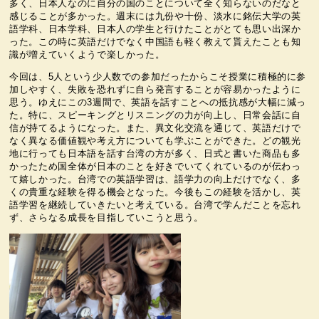
多く、日本人なのに自分の国のことについて全く知らないのだなと
感じることが多かった。週末には九份や十份、淡水に銘伝大学の英
語学科、日本学科、日本人の学生と行けたことがとても思い出深か
った。この時に英語だけでなく中国語も軽く教えて貰えたことも知
識が増えていくようで楽しかった。
今回は、5人という少人数での参加だったからこそ授業に積極的に参
加しやすく、失敗を恐れずに自ら発言することが容易かったように
思う。ゆえにこの3週間で、英語を話すことへの抵抗感が大幅に減っ
た。特に、スピーキングとリスニングの力が向上し、日常会話に自
信が持てるようになった。また、異文化交流を通じて、英語だけで
なく異なる価値観や考え方についても学ぶことができた。どの観光
地に行っても日本語を話す台湾の方が多く、日式と書いた商品も多
かったため国全体が日本のことを好きでいてくれているのが伝わっ
て嬉しかった。台湾での英語学習は、語学力の向上だけでなく、多
くの貴重な経験を得る機会となった。今後もこの経験を活かし、英
語学習を継続していきたいと考えている。台湾で学んだことを忘れ
ず、さらなる成長を目指していこうと思う。