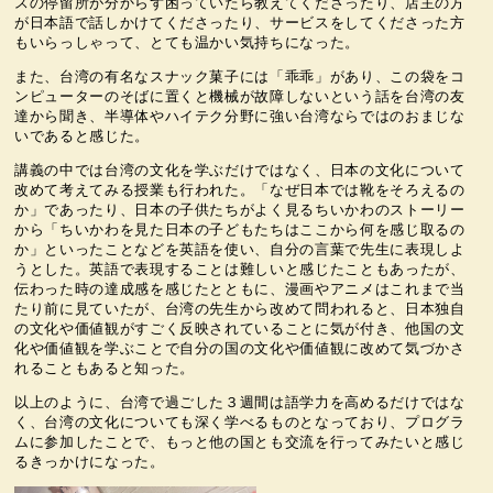
スの停留所が分からず困っていたら教えてくださったり、店主の方
が日本語で話しかけてくださったり、サービスをしてくださった方
もいらっしゃって、とても温かい気持ちになった。
また、台湾の有名なスナック菓子には「乖乖」があり、この袋をコ
ンピューターのそばに置くと機械が故障しないという話を台湾の友
達から聞き、半導体やハイテク分野に強い台湾ならではのおまじな
いであると感じた。
講義の中では台湾の文化を学ぶだけではなく、日本の文化について
改めて考えてみる授業も行われた。「なぜ日本では靴をそろえるの
か」であったり、日本の子供たちがよく見るちいかわのストーリー
から「ちいかわを見た日本の子どもたちはここから何を感じ取るの
か」といったことなどを英語を使い、自分の言葉で先生に表現しよ
うとした。英語で表現することは難しいと感じたこともあったが、
伝わった時の達成感を感じたとともに、漫画やアニメはこれまで当
たり前に見ていたが、台湾の先生から改めて問われると、日本独自
の文化や価値観がすごく反映されていることに気が付き、他国の文
化や価値観を学ぶことで自分の国の文化や価値観に改めて気づかさ
れることもあると知った。
以上のように、台湾で過ごした３週間は語学力を高めるだけではな
く、台湾の文化についても深く学べるものとなっており、プログラ
ムに参加したことで、もっと他の国とも交流を行ってみたいと感じ
るきっかけになった。