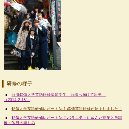
研修の様子
●
台湾銘傳大学英語研修参加学生 台湾へ向けて出発
（2014.2.18）
●
銘傳大学英語研修レポートNo1:銘傳英語研修が始まりました！
●
銘傳大学英語研修レポートNo2:バラエティに富んだ授業と放課
後・休日の楽しみ