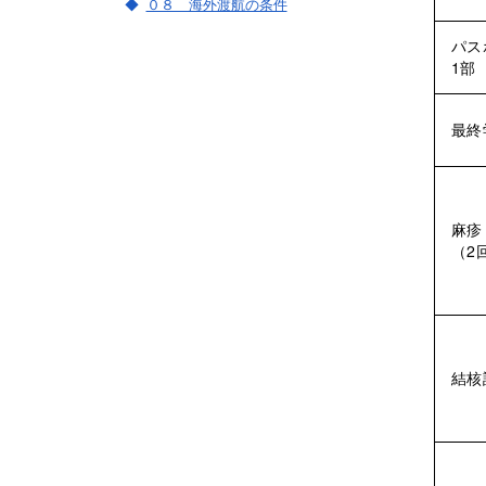
０８ 海外渡航の条件
パス
1部
最終
麻疹
（2
結核