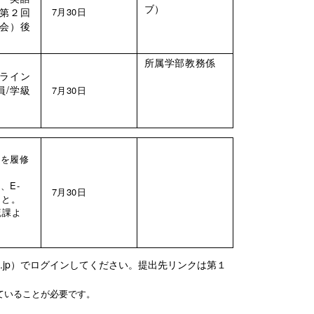
ブ）
第２回
7月30日
会）後
所属学部教務係
ライン
員/学級
7月30日
」を履修
。
、E-
7月30日
こと。
流課よ
ac.jp）でログインしてください。提出先リンクは第１
ていることが必要です。