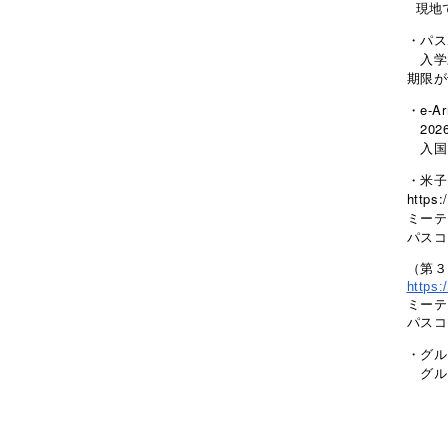
現地で
・パス
入学
期限が
・e-A
202
入国日
・米子
https
ミーティ
パス
（第３
https:
ミーティ
パスコ
・グル
グルー