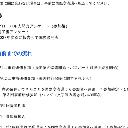
期限に間に合わない場合は、事前に国際交流課へ相談してください。
後
グローバル人間力アンケート（参加後）
終了後アンケート
2027年度春に報告会で体験談発表
航前までの流れ
 第1回事前研修参加（提出物の準備開始・パスポート取得手続き開始）
2 第２回事前研修参加（海外旅行保険に関する説明会）
中 寮の確保ができたことを国際交流課より参加者へ連絡 ＊参加確定（
回事前研修参加（ハングル文字読み書き能力の確認）
0 第1回提出期限
旬 参加費振込
旬 第1回提出物の受理完了を国際交流課より参加者へ連絡 ＊参加確定