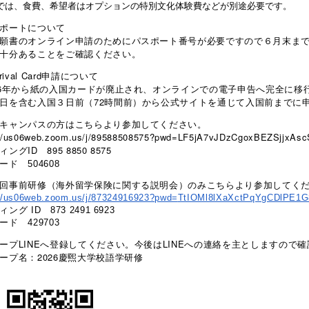
は、食費、希望者はオプションの特別文化体験費などが別途必要です。
ポートについて
願書のオンライン申請のためにパスポート番号が必要ですので６月末まで
十分あることをご確認ください。
rrival Card申請について
6年から紙の入国カードが廃止され、オンラインでの電子申告へ完全に移
を含む入国３日前（72時間前）から公式サイトを通じて入国前までに
キャンパスの方はこちらより参加してください。
://us06web.zoom.us/j/89588508575?pwd=LF5jA7vJDzCgoxBEZSjjxAs
ングID 895 8850 8575
コード
504608
回事前研修（海外留学保険に関する説明会）のみこちらより参加してく
//us06web.zoom.us/j/
87324916923?pwd=
TtIOMl8lXaXctPqYgCDlPE1G
ング ID 873 2491 6923
ード 429703
ープLINEへ登録してください。今後はLINEへの連絡を主としますので
プ名：2026慶煕大学校語学研修