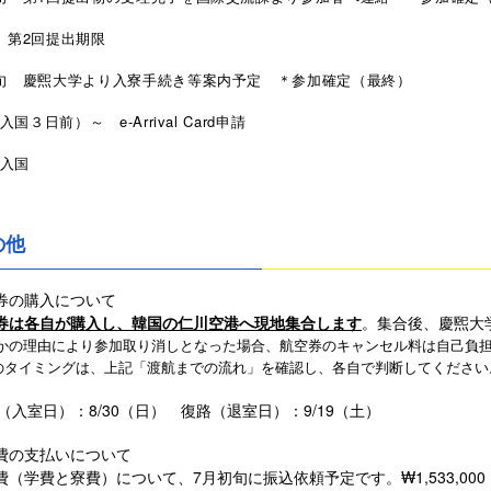
 第2回提出期限
旬 慶煕大学より入寮手続き等案内予定 ＊参加確定（最終）
（入国３日前）～ e-Arrival Card申請
 入国
の他
券の購入について
は各自が購入し、韓国の仁川空港へ現地集合します
。集合後、慶煕大
の理由により参加取り消しとなった場合、航空券のキャンセル料は自己負
タイミングは、上記「渡航までの流れ」を確認し、各自で判断してください
（入室日）：8/30（日） 復路（退室日）：9/19（土）
費の支払いについて
学費と寮費）について、7月初旬に振込依頼予定です。₩1,533,000（約1