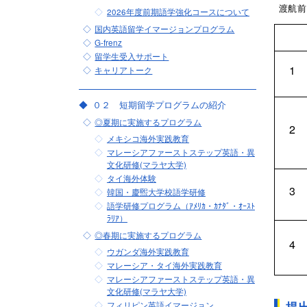
渡航前
2026年度前期​​語学強化コースについて
国内英語留学イマージョンプログラム
G-frenz
留学生受入サポート
1
キャリアトーク
０２ 短期留学プログラムの紹介
◎夏期に実施するプログラム
2
メキシコ海外実践教育
マレーシアファーストステップ英語・異
文化研修(マラヤ大学)
タイ海外体験
3
韓国・慶煕大学校語学研修
語学研修プログラム（ｱﾒﾘｶ・ｶﾅﾀﾞ・ｵｰｽﾄ
ﾗﾘｱ）
◎春期に実施するプログラム
4
ウガンダ海外実践教育
マレーシア・タイ海外実践教育
マレーシアファーストステップ英語・異
文化研修(マラヤ大学)
フィリピン英語イマージョン