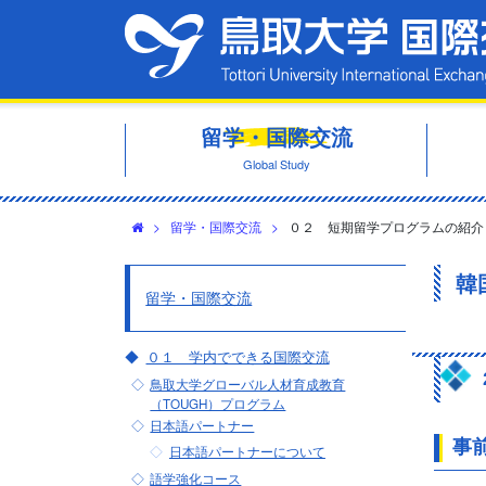
留学・国際交流
Global Study
>
留学・国際交流
>
０２ 短期留学プログラムの紹介
韓
留学・国際交流
０１ 学内でできる国際交流
2
鳥取大学グローバル人材育成教育
（TOUGH）プログラム
日本語パートナー
事
日本語パートナーについて
語学強化コース