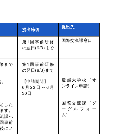
提出先
提出締切
国際交流課窓口
第1回事前研修
の翌日(6/3)まで
研修まで
第1回事前研修
の翌日(6/3)まで
慶熙大学校（オ
【申請期間】
請。
ンライン申請）
6月22日～6月
30日
国際交流課（グ
定した
ーグルフォー
ます。
ム）
流課へ
回事前
後にメ