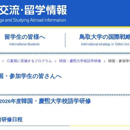
鳥取大学 国際交流・留学情報
留学生の皆様へ
鳥取大学の国際戦
International Students
International strategy in Tottori Uni.
>
◎夏期に実施するプログラム
>
韓国・慶煕大学校語学研修
>
韓国・参加学
国・参加学生の皆さんへ
韓国・慶煕大学校語学研修
026年度
前研修日程