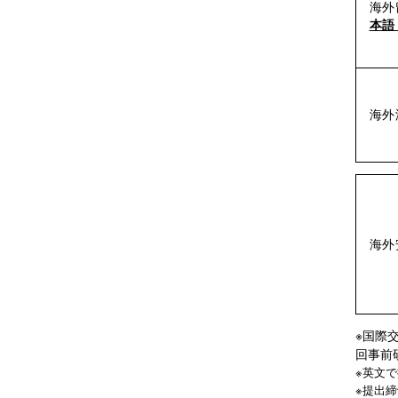
海外
本語
海外
海外
※国際
回事前
※英文
※提出