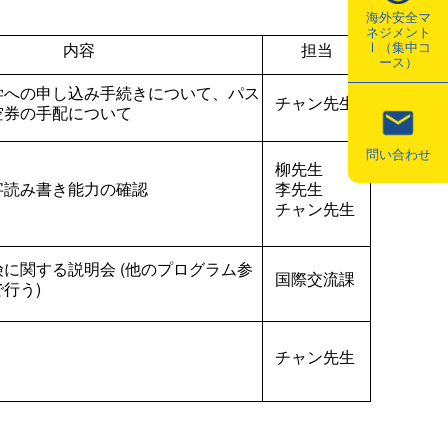
海外安全マ
ネジメント
Ⅰ（集中コ
内容
担当
ース）
学への申し込み手続きについて、パス
チャン先生
空券の手配について
問い合わせ
柳先生
字
読み書き
能力の確認
李先生
チャン先生
に関する説明会 (他のプログラム参
国際交流課
で行う)
チャン先生