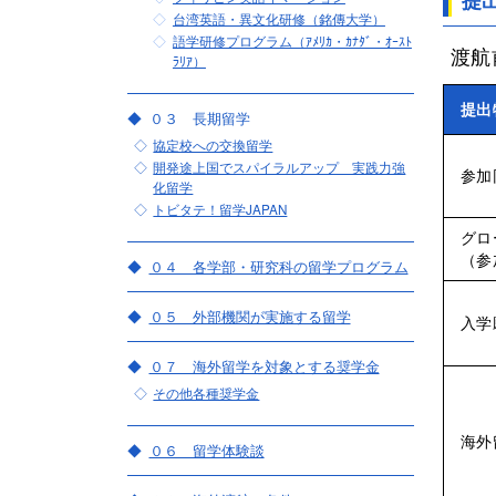
提
台湾英語・異文化研修（銘傳大学）
語学研修プログラム（ｱﾒﾘｶ・ｶﾅﾀﾞ・ｵｰｽﾄ
渡航
ﾗﾘｱ）
提出
０３ 長期留学
協定校への交換留学
開発途上国でスパイラルアップ 実践力強
参加
化留学
トビタテ！留学JAPAN
グロ
（参
０４ 各学部・研究科の留学プログラム
０５ 外部機関が実施する留学
入学
０７ 海外留学を対象とする奨学金
その他各種奨学金
海外
０６ 留学体験談