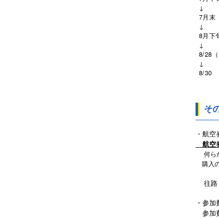
↓
7月末
↓
8月下
↓
8/28
↓
8/30
そ
・航空
航空券
何らか
購入の
往路
・参加
参加費（