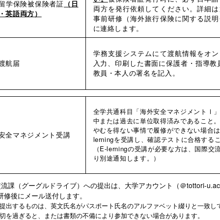
留学保険被保険者証
（日
両方を発行依頼してください。詳細は
・英語両方）
事前研修（海外旅行保険に関する説明
に連絡します。
学務支援システムにて渡航情報をオン
渡航届
入力、印刷した書面に保護者・指導教
教員・本人の署名を記入。
全学共通科目「海外安全マネジメントⅠ
中または過去に単位取得済みであること
やむを得ない事情で履修ができない場合は
安全マネジメント受講
lerningを受講し、確認テストに合格する
（E-lerningの受講が必要な方は、国際交
り別途通知します。）
交流課（グーグルドライブ）への提出は、大学アカウント（＠tottori-u.
研修後にメール送付します。
で提出するものは、英文氏名がパスポート氏名のアルファベット綴りと一致し
締切を過ぎると、または書類の不備により参加できない場合があります。