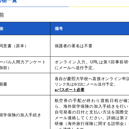
出物一覧
前
物
備考
同意書（原本）
保護者の署名は不要
ーバル人間力アンケート
オンライン入力。URLは第1回事前
加前）
にメールへ送付予定。
各自が慶熙大学校へ直接オンライン申
願書
リンク先は6/22にメール送付予定。
※パスポート必要
航空券の手配が終わり渡航日程が確
ら、海外留学保険の加入手続きを行い
自宅発着の日付と支払い方法を国際交
留学保険の加入手続き
メール連絡してください。詳細は第２
研修（海外旅行保険に関する説明会）
ール連絡します。