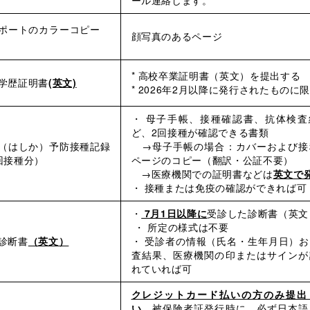
ポートのカラーコピー
顔写真のあるページ
* 高校卒業証明書（英文）を提出する
学歴証明書
(英文)
* 2026年2月以降に発行されたものに
・ 母子手帳、接種確認書、抗体検査
ど、2回接種が確認できる書類
（はしか）予防接種記録
→母子手帳の場合：カバーおよび接
回接種分）
ページのコピー（翻訳・公証不要）
→医療機関での証明書などは
英文で
・ 接種または免疫の確認ができれば可
・
7月1日以降に
受診した診断書（英文
・ 所定の様式は不要
診断書
（英文）
・ 受診者の情報（氏名・生年月日）
査結果、医療機関の印またはサインが
れていれば可
クレジットカード払いの方のみ提出
い。
被保険者証発行時に、必ず日本語