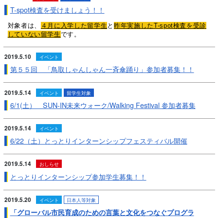
T-spot検査を受けましょう！！
対象者は、
４月に入学した留学生
と
昨年実施したT-spot検査を受診
していない留学生
です。
2019.5.10
イベント
第５５回 「鳥取しゃんしゃん一斉傘踊り」参加者募集！！
2019.5.14
イベント
留学生対象
6/1(土） SUN-IN未来ウォーク/Walking Festival 参加者募集
2019.5.14
イベント
6/22（土）とっとりインターンシップフェスティバル開催
2019.5.14
おしらせ
とっとりインターンシップ参加学生募集！！
2019.5.20
イベント
日本人等対象
「グローバル市民育成のための言葉と文化をつなぐプログラ