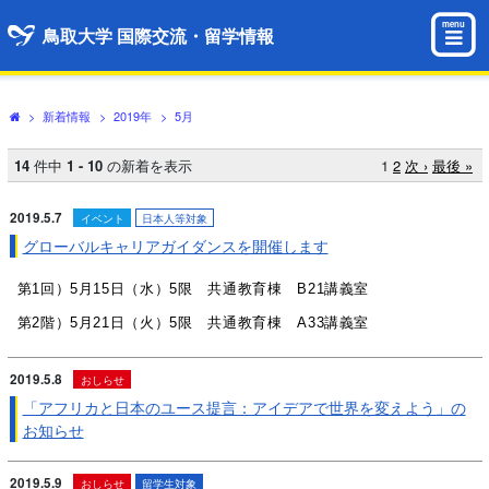
menu
鳥取大学 国際交流・留学情報
>
新着情報
>
2019年
>
5月
14
件中
1 - 10
の新着を表示
1
2
次 ›
最後 »
2019.5.7
イベント
日本人等対象
グローバルキャリアガイダンスを開催します
第1回）5月15日（水）5限 共通教育棟 B21講義室
第2階）5月21日（火）5限 共通教育棟 A33講義室
2019.5.8
おしらせ
「アフリカと日本のユース提言：アイデアで世界を変えよう」の
お知らせ
2019.5.9
おしらせ
留学生対象