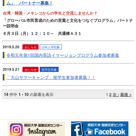
ム」 パートナー募集！
台湾・韓国・メキシコからの学生と交流しませんか？
「グローバル市民育成のための言葉と文化をつなぐプログラム」パートナ
ー説明会
６月３日（月）１２：１０～ 共通棟Ａ３１
2019.5.20
おしらせ
日本人等対象
令和元年第1回国内英語イマージョンプログラム参加者募集
2019.5.21
おしらせ
留学生対象
「大山サマーキャンプ」留学生参加者募集！！
14
件中
1 - 10
の新着を表示
1
2
次 ›
最後 »