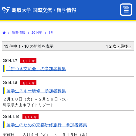
menu
鳥取大学 国際交流・留学情報
>
新着情報
>
2014年
>
1月
15
件中
1 - 10
の新着を表示
1
2
次 ›
最後 »
2014.1.7
おしらせ
「餅つき交流会」の参加者募集
2014.1.8
おしらせ
留学生スキー研修 参加者募集
２月１８日（火）～２月１９日（水）
鳥取県大山ホワイトリゾート
2014.1.10
おしらせ
留学生のための京都研修旅行 参加者募集
実施日 ３月４日（火） ～ ３月５日（水）