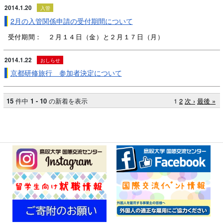
2014.1.20
入管
2月の入管関係申請の受付期間について
受付期間： ２月１４日（金）と２月１７日（月）
2014.1.22
おしらせ
京都研修旅行 参加者決定について
15
件中
1 - 10
の新着を表示
1
2
次 ›
最後 »