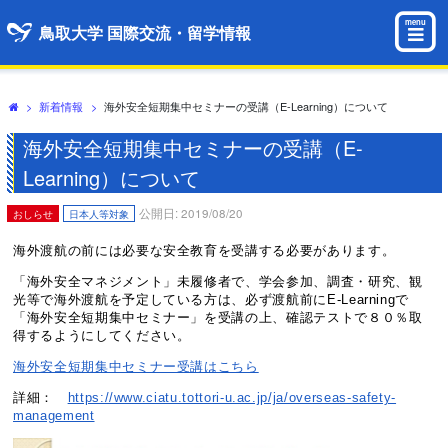
menu
鳥取大学 国際交流・留学情報
>
新着情報
>
海外安全短期集中セミナーの受講（E-Learning）について
海外安全短期集中セミナーの受講（E-
Learning）について
公開日: 2019/08/20
おしらせ
日本人等対象
海外渡航の前には必要な安全教育を受講する必要があります。
「海外安全マネジメント」未履修者で、学会参加、調査・研究、観
光等で海外渡航を予定している方は、必ず渡航前にE-Learningで
「海外安全短期集中セミナー」を受講の上、確認テストで８０％取
得するようにしてください。
海外安全短期集中セミナー受講はこちら
詳細：
https://www.ciatu.tottori-u.ac.jp/ja/overseas-safety-
management