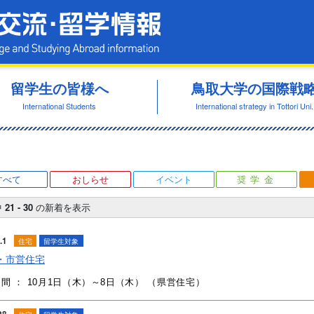
鳥取大学 国際交流・留学情報
留学生の皆様へ
鳥取大学の国際戦
International Students
International strategy in Tottori Uni.
すべて
おしらせ
イベント
奨学金
中
21 - 30
の新着を表示
.1
住宅
留学生対象
・市営住宅
間 ： 10月1日（木）～8日（木） （県営住宅）