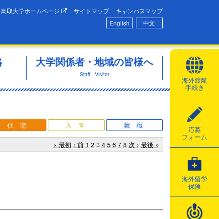
鳥取大学ホームページ
サイトマップ
キャンパスマップ
English
中文
略
大学関係者・地域の皆様へ
Staff · Visitor
海外渡航
手続き
住宅
入管
就職
応募
フォーム
« 最初
‹ 前
1
2
3
4
5
6
7
8
次 ›
最後 »
海外留学
保険