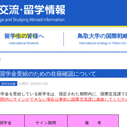
鳥取大学 国際交流・留学情報
留学生の皆様へ
鳥取大学の国際戦
International Students
International strategy in Tottori Uni.
て
月奨学金受給のための在籍確認について
公開日: 2020/01/23
留学生対象
奨学金を受給している留学生は、指定された期間内に、国際交流課で
期間内にサインができない場合は事前に国際交流課に連絡してくださ
奨学金
サイン期間
備 考