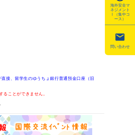
海外安全マ
ネジメント
Ⅰ（集中コ
ース）
問い合わせ
が直接、留学生のゆうちょ銀行普通預金口座（旧
することができません。
。