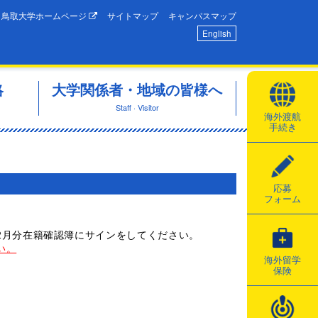
鳥取大学ホームページ
サイトマップ
キャンパスマップ
English
略
大学関係者・地域の皆様へ
Staff · Visitor
海外渡航
手続き
応募
フォーム
2月分在籍確認簿にサインをしてください。
い。
海外留学
保険