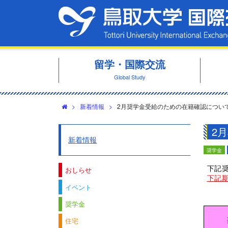
留学・国際交流
Global Study
>
新着情報
>
2月奨学金受給のための在籍確認につい
2
新着情報
奨学金
下記
おしらせ
下記
イベント
奨学金
住宅