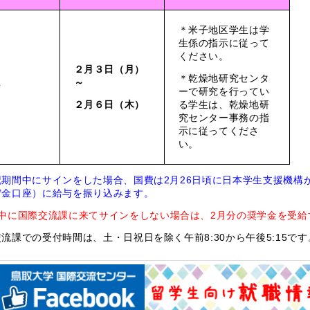
＊米子地区学生は学
生係の指示に従って
ください。
２月３日（月）
＊乾燥地研究センタ
～
費
ーで研究を行ってい
２月６日（木）
る学生は、乾燥地研
究センター事務の指
示に従ってくださ
い。
記期間中にサインをした場合、国費は2月26日頃に日本学生支援機構
貯金口座）に給与を振り込みます。
中に国際交流課に来てサインをしない場合は、2月分の奨学金を受給
流課での受付時間は、土・日祝日を除く午前8:30から午後5:15です