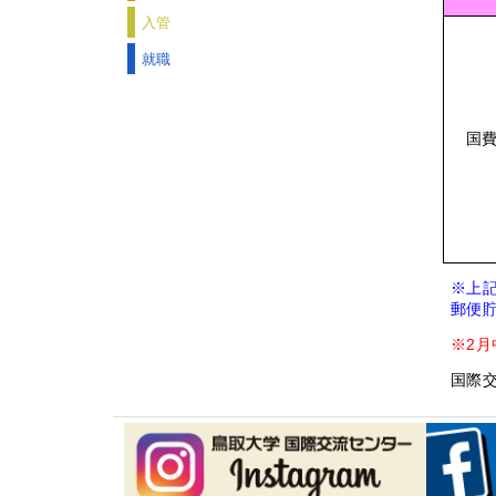
入管
就職
国
※上
郵便
※2月
国際交