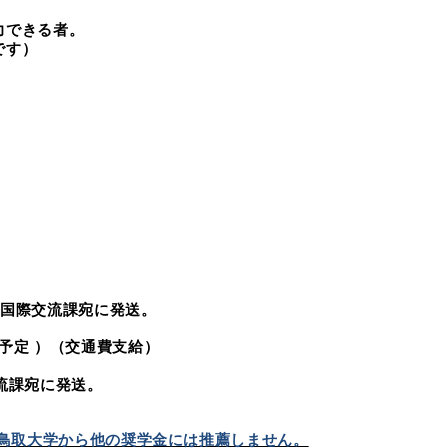
力できる者。
です）
国際交流課宛に発送。
施予定 ）（交通費支給）
宛に発送。
鳥取大学から他の奨学金には推薦しません。