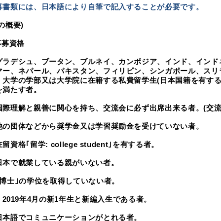
募書類には、日本語により自筆で記入することが必要です。
の概要)
募資格
グラデシュ、ブータン、ブルネイ、カンボジア、インド、インド
マー、ネパール、パキスタン、フィリピン、シンガポール、スリ
、大学の学部又は大学院に在籍する私費留学生(日本国籍を有する
を満たす者。
国際理解と親善に関心を持ち、交流会に必ず出席出来る者。(交流
他の団体などから奨学金又は学習奨励金を受けていない者。
留資格｢留学: college student｣を有する者。
日本で就業している親がいない者。
｢博士｣の学位を取得していない者。
 2019年4月の新1年生と新編入生である者。
日本語でコミュニケーションがとれる者。