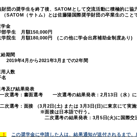
当財団の奨学生を終了後、SATOMとして交流活動に積極的に協
ATOM（サトム）とは佐藤陽国際奨学財団の卒業生のこと
学金
学生 月額150,000円
院生 月額180,000円 (この他に学会出席補助金制度あり)
給期間
19年4月から2021年3月までの2年間
用人数
干名
考及び結果発表
次選考：書面選考 一次選考の結果発表：2月13日（水）に
選考：面接 （3月2日(土) または 3月3日(日)に東京にて実
面接は日本語で行う。
次選考の結果発表：3月5日(火)に国際交流課
！！
この奨学金に申請した人は、結果通知が送付されるまで、