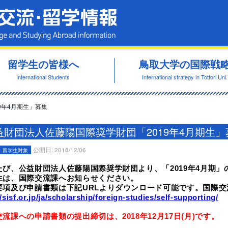
鳥取大学 国際交流・留学情報
留学生の皆様へ
鳥取大学の国際戦
International Students
International strategy in Tottori Uni.
9年4月期生」募集
益財団法人佐藤陽国際奨学財団「2019年4月期生」
公開日: 2018/12/06
留学生対象
たび、公益財団法人佐藤陽国際奨学財団より、「2019年4月期
生は、国際交流課へお知らせください。
要項及び申請書類は下記URLよりダウンロード可能です。国際
//sisf.or.jp/ja/scholarship/foreign-studies/self-supporting/
流課への申請書類の提出締切は、2018年12月17日(月)です。