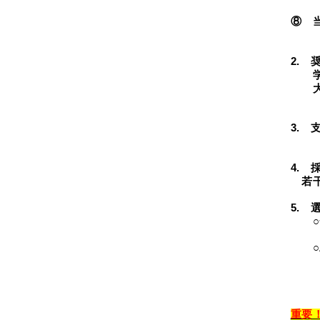
⑧ 
（S
2.
奨
学部
大学
3.
支
20
4.
採
若
5.
選
○一
○二次
※
二
重要