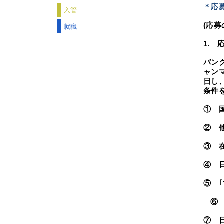
＊応
入管
就職
(
応募
1.
応
バン
ャン
日し
条件
① 
② 
③ 在
④ 
⑤ 
⑥
⑦ 