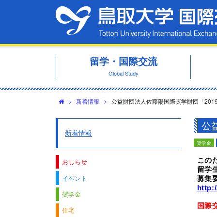
留学・国際交流
Global Study
>
新着情報
>
公益財団法人佐藤陽国際奨学財団「201
公
新着情報
奨学金
この
おしらせ
留学
イベント
募集
http:
奨学金
国際交
住宅