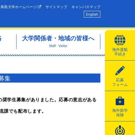
鳥取大学ホームページ
サイトマップ
キャンパスマップ
English
略
大学関係者・地域の皆様へ
Staff · Visitor
海外渡航
手続き
募集
応募
フォーム
」の奨学生募集がありました。応募の意志がある
海外留学
交流課でも配布します。
保険