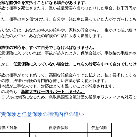
高額な賠償金を支払うことになる場合があります、
事故で相手を死亡させたり、重い後遺障害を負わせたりした場合、数千万円か
す。
また、相手の車を傷つけたり、自分や一緒に車に乗っていた人がケガをしても
足りない分は、あなたの将来の給料や、家族の貯金から、一生かけて払い続け
あなたの人生や、あなたの家族の生活に大きく影響します。
事故後の対応を、すべて自分でしなければなりません。
任意保険に入っていれば、事故が起きたとき、保険会社が、事故後の手続きや
す。
しかし、
任意保険に入っていない場合は、これらの対応をすべて自分でしなけ
事故の相手がとても怒って、高額な賠償金をすぐに払えと、強く要求してくる
その際、法律や保険の専門的な難しい言葉が多く使われます。
日本語が上手な人でも、対応はとても難しいことが想定されます。
この場合も、
鳥取大学は一切サポートしません。
トラブルの対応になるため、鳥取県国際交流財団の通訳ボランティアも対応で
賠責保険と任意保険の補償内容の違い
補償の対象
自賠責保険
任意保険