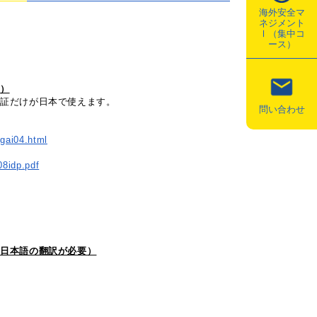
海外安全マ
ネジメント
Ⅰ（集中コ
ース）
）
証だけが日本で使えます。
問い合わせ
gai04.html
08idp.pdf
日本語の翻訳が必要）