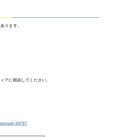
があります。
ティアに相談してください。
x?menuid=34797