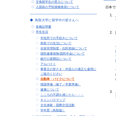
交換留学生の受入について
入国前の予防接種推奨について
日本で
鳥取大学に留学中の皆さんへ
各種証明書
学生生活
市役所での手続きについて
鳥取での生活について
在留管理制度・住民登録について
国民健康保険/国民年金について
銀行口座開設について
アルバイト
事業主の皆さま：外国人の適正な雇用に
ご協力ください
自動車・バイクについて
帰国準備（修了／卒業準備）
健康について
こころの不調を感じたら・・・
キャンパスマップ
文化体験・国際交流活動
学年歴（鳥取版）