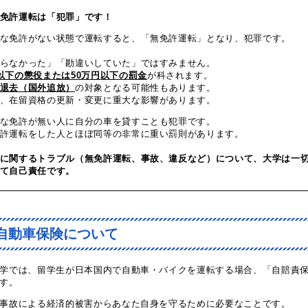
無免許運転は「犯罪」です！
な免許がない状態で運転すると、「無免許運転」となり、犯罪です。
らなかった」「勘違いしていた」ではすみません。
以下の懲役または50万円以下の罰金
が科されます。
退去（国外追放）
の対象となる可能性もあります。
、在留資格の更新・変更に重大な影響があります。
な免許が無い人に自分の車を貸すことも犯罪です。
許運転をした人とほぼ同等の非常に重い罰則があります。
に関するトラブル（無免許運転、事故、違反など）について、
大学は
一
て自己責任です。
自動車保険について
学では、留学生が日本国内で自動車・バイクを運転する場合、「自賠責
す。
事故による経済的被害からあなた自身を守るために必要なことです。