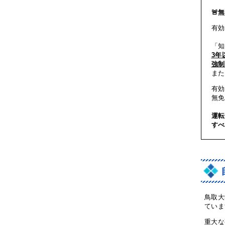
🚨
有効
「知
3年
強制
また
有効
無免
運転
すべ
鳥取大
ていま
重大な