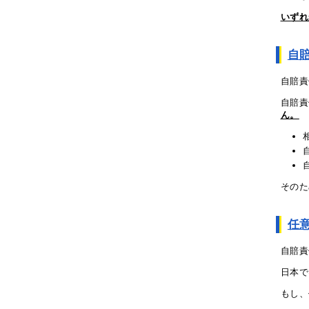
いずれ
自
自賠責
自賠責
ん。
そのた
任
自賠責
日本で
もし、