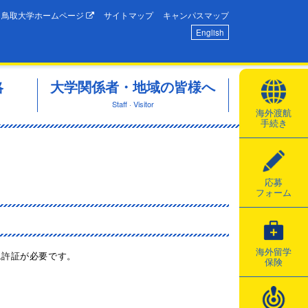
鳥取大学ホームページ
サイトマップ
キャンパスマップ
English
略
大学関係者・地域の皆様へ
Staff · Visitor
海外渡航
手続き
応募
フォーム
海外留学
免許証が必要です。
保険