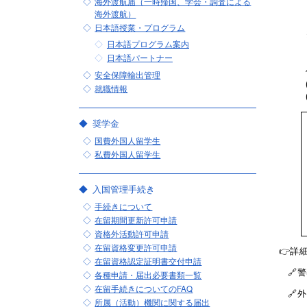
海外渡航届（一時帰国、学会・調査による
海外渡航）
日本語授業・プログラム
日本語プログラム案内
日本語パートナー
安全保障輸出管理
就職情報
奨学金
国費外国人留学生
私費外国人留学生
入国管理手続き
手続きについて
在留期間更新許可申請
資格外活動許可申請
在留資格変更許可申請
👉詳
在留資格認定証明書交付申請
🔗警
各種申請・届出必要書類一覧
在留手続きについてのFAQ
🔗外
所属（活動）機関に関する届出