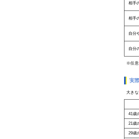
相手
相手
自分
自分
※任意
実
大きな
41
21
29