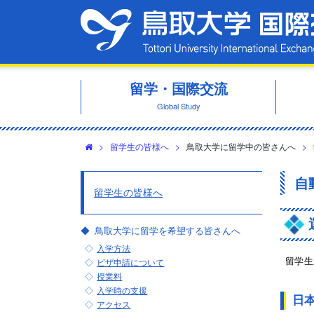
留学・国際交流
Global Study
>
留学生の皆様へ
>
鳥取大学に留学中の皆さんへ
>
自
留学生の皆様へ
鳥取大学に留学を希望する皆さんへ
入学方法
留学生
ビザ申請について
授業料
入学時の支援
日
アクセス