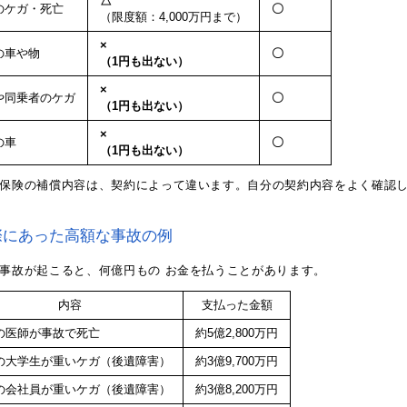
△
のケガ・死亡
〇
（限度額：4,000万円まで）
×
の車や物
〇
（1円も出ない）
×
や同乗者のケガ
〇
（1円も出ない）
×
の車
〇
（1円も出ない）
保険の補償内容は、契約によって違います。自分の契約内容をよく確認
際にあった高額な事故の例
事故が起こると、何億円もの お金を払うことがあります。
内容
支払った金額
歳の医師が事故で死亡
約5億2,800万円
歳の大学生が重いケガ（後遺障害）
約3億9,700万円
歳の会社員が重いケガ（後遺障害）
約3億8,200万円