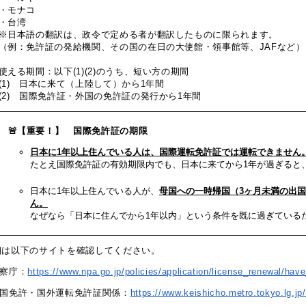
・モナコ
・台湾
※日本語の翻訳は、政令で定める者が翻訳したものに限られます。
（例：免許証の発給機関、その国の在日の大使館・領事館等、JAFなど）
使える期間：以下(1)(2)のうち、短い方の期間
(1) 日本に来て（上陸して）から1年間
(2) 国際免許証・外国の免許証の発行から1年間
🚨【重要！】 国際免許証の期限
日本に1年以上住んでいる人は、国際運転免許証では運転できません
たとえ国際免許証の有効期限内でも、日本に来てから1年が過ぎると
日本に1年以上住んでいる人が、
母国への一時帰国（3ヶ月未満の出
ん。
なぜなら「日本に住んでから1年以内」という条件を既に過ぎている
細は以下のサイトを確認してください。
察庁：
https://www.npa.go.jp/policies/application/license_renewal/ha
国免許・国外運転免許証関係：
https://www.keishicho.metro.tokyo.lg.j