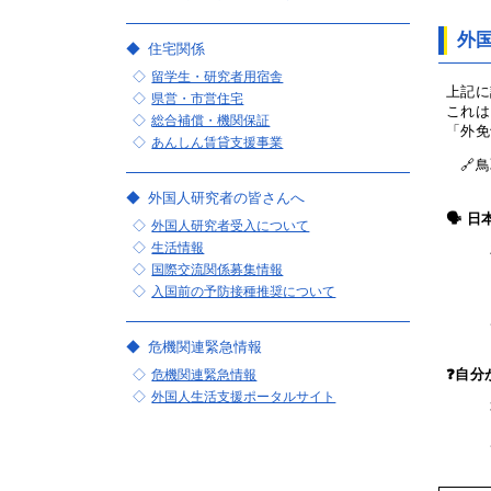
外
住宅関係
留学生・研究者用宿舎
上記に
県営・市営住宅
これは
総合補償・機関保証
「外免
あんしん賃貸支援事業
🔗鳥
外国人研究者の皆さんへ
🗣️
外国人研究者受入について
生活情報
国際交流関係募集情報
入国前の予防接種推奨について
危機関連緊急情報
危機関連緊急情報
❓自分
外国人生活支援ポータルサイト