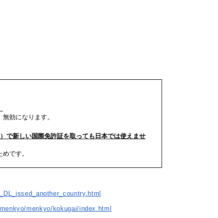
。
、無効になります。
国）で新しい国際免許証を取っても日本では使えませ
ためです。
ve_DL_issed_another_country.html
p/menkyo/menkyo/kokugai/index.html