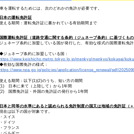
車を運転するためには、次のどれかの免許が必要です。
日本の運転免許証
使える期間：運転免許証に書かれている有効期間まで
国際運転免許証（道路交通に関する条約（ジュネーブ条約）に基づくもの
ジュネーブ条約に加盟している国が発行した、有効な様式の国際運転免許
◆ジュネーブ条約に加盟している国：
https://www.keishicho.metro.tokyo.lg.jp/menkyo/menkyo/kokugai/koku
◆有効な国際免許の様式：
https://www.npa.go.jp/policies/application/license_renewal/pdf/202509
使える期間：以下(1)(2)のうち、短い方の期間
(1) 日本に来て（上陸して）から1年間
(2) 国際免許証・外国の免許証の発行から1年間
日本と同等の水準にあると認められる免許制度の国又は地域の免許証（＋
現在は以下の国が対象です。
・スイス
・ドイツ
・フランス
・ベルギー