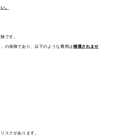
さい。
保険です。
限」の保険であり、以下のような費用は
補償されませ
なリスクがあります。