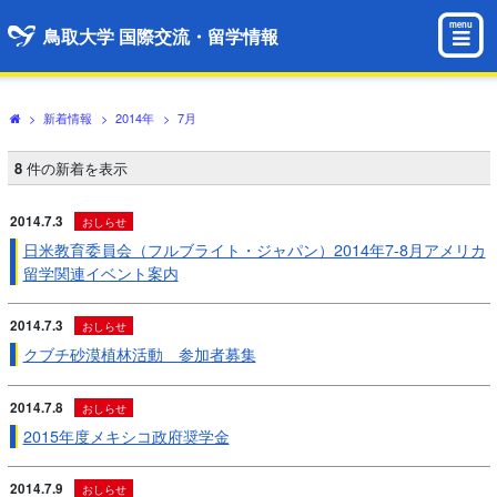
menu
鳥取大学 国際交流・留学情報
>
新着情報
>
2014年
>
7月
8
件の新着を表示
2014.7.3
おしらせ
日米教育委員会（フルブライト・ジャパン）2014年7-8月アメリカ
留学関連イベント案内
2014.7.3
おしらせ
クブチ砂漠植林活動 参加者募集
2014.7.8
おしらせ
2015年度メキシコ政府奨学金
2014.7.9
おしらせ