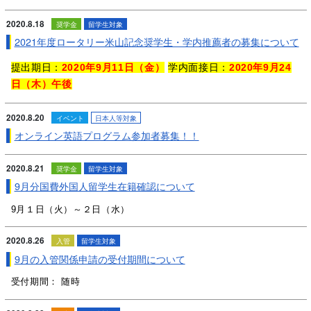
2020.8.18
奨学金
留学生対象
2021年度ロータリー米山記念奨学生・学内推薦者の募集について
提出期日：
2020
年9月11日（金）
学内面接日：
2020
年9月24
日（木）午後
2020.8.20
イベント
日本人等対象
オンライン英語プログラム参加者募集！！
2020.8.21
奨学金
留学生対象
9月分国費外国人留学生在籍確認について
9月１日（火）～２日（水）
2020.8.26
入管
留学生対象
9月の入管関係申請の受付期間について
受付期間： 随時