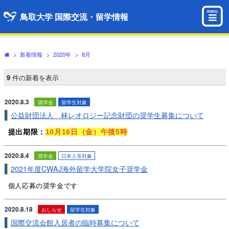
menu
鳥取大学 国際交流・留学情報
>
新着情報
>
2020年
>
8月
9
件の新着を表示
2020.8.3
奨学金
留学生対象
公益財団法人 林レオロジー記念財団の奨学生募集について
提出期限：
10月16
日（金）午後5時
2020.8.4
奨学金
日本人等対象
2021年度CWAJ海外留学大学院女子奨学金
個人応募の奨学金です
2020.8.18
おしらせ
留学生対象
国際交流会館入居者の臨時募集について