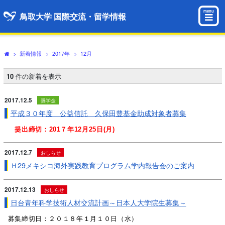
menu
鳥取大学 国際交流・留学情報
>
新着情報
>
2017年
>
12月
10
件の新着を表示
2017.12.5
奨学金
平成３０年度 公益信託 久保田豊基金助成対象者募集
提出締切：201７年12月25日(月)
2017.12.7
おしらせ
Ｈ29メキシコ海外実践教育プログラム学内報告会のご案内
2017.12.13
おしらせ
日台青年科学技術人材交流計画～日本人大学院生募集～
募集締切日：２０１８年１月１０日（水）