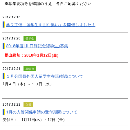
※募集要項等を確認のうえ、各自ご応募ください
2017.12.15
学長主催「留学生を囲む集い」を開催しました！
2017.12.20
奨学金
2018年度｢川口靜記念奨学生｣募集
提出締切：2018年1月12
日(金)
2017.12.21
奨学金
１月分国費外国人留学生在籍確認について
1月４日（木）～１０日（水）
2017.12.22
入管
1月の入管関係申請の受付期間について
受付日： 1月11日(木）・12日（金）