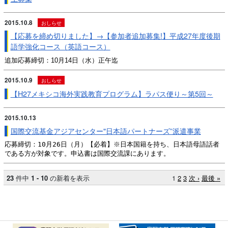
2015.10.8
おしらせ
【応募を締め切りました】→【参加者追加募集!】平成27年度後期
語学強化コース（英語コース）
追加応募締切：10月14日（水）正午迄
2015.10.9
おしらせ
【H27メキシコ海外実践教育プログラム】ラパス便り～第5回～
2015.10.13
国際交流基金アジアセンター"日本語パートナーズ”派遣事業
応募締切：10月26日（月）【必着】※日本国籍を持ち、日本語母語話者
である方が対象です。申込書は国際交流課にあります。
23
件中
1 - 10
の新着を表示
1
2
3
次 ›
最後 »