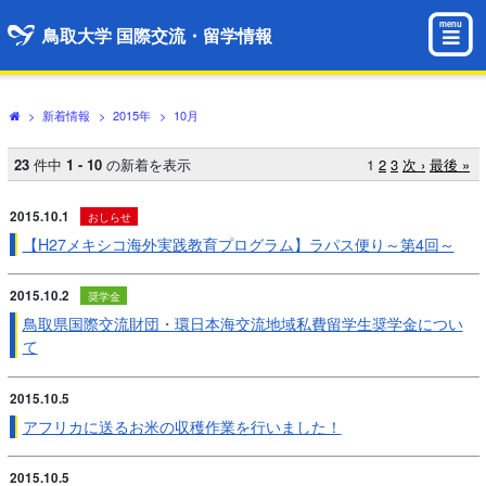
menu
鳥取大学 国際交流・留学情報
>
新着情報
>
2015年
>
10月
23
件中
1 - 10
の新着を表示
1
2
3
次 ›
最後 »
2015.10.1
おしらせ
【H27メキシコ海外実践教育プログラム】ラパス便り～第4回～
2015.10.2
奨学金
鳥取県国際交流財団・環日本海交流地域私費留学生奨学金につい
て
2015.10.5
アフリカに送るお米の収穫作業を行いました！
2015.10.5