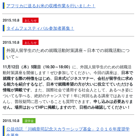
アフリカに送るお米の収穫作業を行いました！
2015.10.8
おしらせ
タイムフェスティバル参加者募集！
2015.10.8
おしらせ
外国人留学生のための就職活動対策講座～日本での就職活動につ
いて～
11
月
12
日（木）
5
限目（
16:30
～
18:00
）
に、外国人留学生のための就職活
動対策講座を開催します！
ぜひ参加してください。
今回の講座は、
日本で
就職する際の特徴をはじめ、日本式ビジネスマナー、会社が留学生に求め
る
能力を紹介するなど、日本で就職希望の方が大いに役立てていただける
情報が満載です
。
また、国際社会で通用する社会人として、あるべき姿に
ついても学べる、絶好のチャンスです！
年に何回もある講座ではありませ
んし、普段疑問に思っていることも質問できます。
申し込みは必要ありま
せん。場所はおって
HP
に掲載しますので、日程のみ確認してください！
2015.10.8
奨学金
公益信託「川嶋章司記念スカラーシップ基金」２０１６年度奨学
生募集