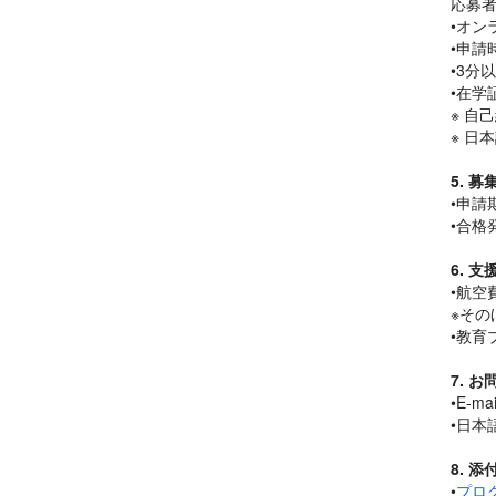
応募
•
オン
•
申請
•3
分以
•
在
学
※
自己
※
日本
5.
募
•
申請期
•
合格
6.
支
•
航空
※
その
•
教
育
7.
お
•E-mai
•
日本
8.
添
•
プロ