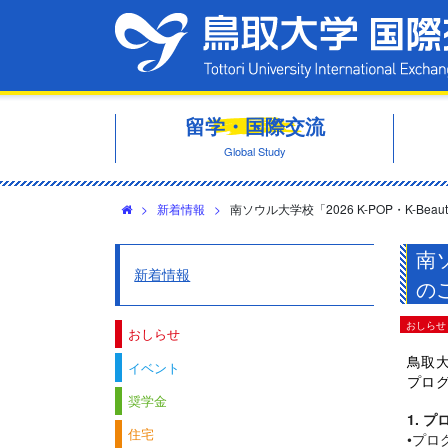
留学・国際交流
Global Study
>
新着情報
>
南ソウル大学校「2026 K-POP・K-
南
新着情報
の
おしらせ
おしらせ
鳥取
イベント
プロ
奨学金
1.
プ
住宅
•
プロ