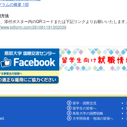
グラムの
概
要
1
部
請方法
は、添付ポスター
内
の
QR
コ
ードまたは下記リンクよりお願い
いたします
//www.jotform.com/
261061191302039
留学・国際交流
留学生の皆様へ
鳥取大学の国際戦略
ed.
大学関係者・地域の皆様へ