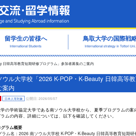
鳥取大学 国際交流・留学情報
留学生の皆様へ
鳥取大学の国際戦
International Students
International strategy in Tottori Uni.
Beauty 日韓高等教育短期研修プログラム」参加者募集のご案内
ソウル大学校「2026 K-POP・K-Beauty 日
ご案内
公開日: 2026/05/07
日本人等対象
大学の学術協定大学である南ソウル大学校から、夏季プログラムの案
グラムの内容、詳細については、以下を確認してください。
ログラム
概要
グラム名：
2026
南ソウル大
学
校
K-POP
・
K-
Beauty
日韓
高等
教
育
短期
研