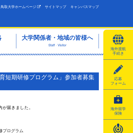
鳥取大学ホームページ
サイトマップ
キャンパスマップ
略
大学関係者・地域の皆様へ
Staff · Visitor
海外渡航
手続き
韓高等教育短期研修プログラム」参加者募集
応募
フォーム
内が届きました。
海外留学
保険
修プログラム