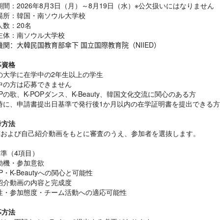
期間：
2026
年8月3日（月）～8月19日（水）※公欠扱いにはなりません
場所：韓
国・
南ソウル大
学校
人
数
：
20
名
主体：南ソウル大
学校
機
関
：
大韓民
国
教
育部傘下
国
立
国
際
教
育院（
NIIED
）
募資格
の大
学
に在
学
中の
2
年生以上の
学生
中の方は
応募できません
P
の歌、
K-POP
ダンス、
K-Beauty
、韓
国
文
化交流に
関心のある方
時に、申請書提出日基準で
発
行後
1
か月以
内
の在
学証明書を
提出できる方
考方法
書および自己紹介動画
をもとに審査のうえ、
参
加者を選
抜しま
す。
基準（
4
項目）
動機
・参加意欲
P
・
K-Beauty
への
関心と可能性
紹介動
画
の
内容と完成度
性
・参
加態度
・
チ
ー
ム活動への適
応可能性
募方法