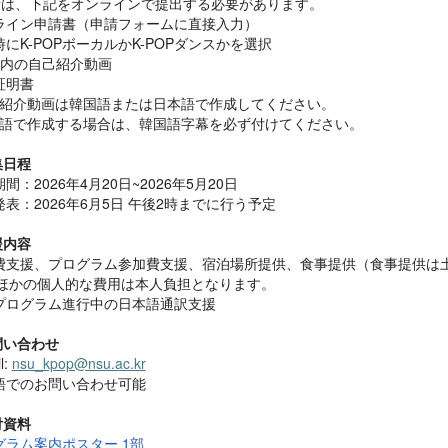
者は、下記をオンラインで提出する必要があります。
ライン申請書（申請
フォ
ーム
に直接入力）
時に
K-POP
ボ
ー
カル
か
K-POP
ダンスかを選択
内
の自己紹介動画
証明書
紹介動
画
は韓
国語または日本語で作成してください。
語で作成する場合は、韓
国語字幕を必ず付けてください。
集日程
間：2026年4月20日~2026年5月20日
発
表：
2026
年
6
月
5
日 午後
2
時までに行う予定
援
内容
費支援、プログラム
参
加費支援、宿泊場所提供、食事提供（
食事提供は
ほかの個人的な費用は本人負担となります。
プログラム進行中の日本語通
訳支援
問い合わせ
l:
nsu_kpop@nsu.ac.kr
語でのお問い合わせ可能
付資料
グラム案
内
ポスタ
ー
1
部