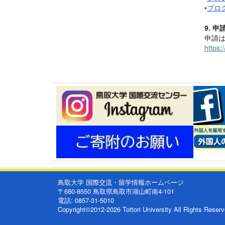
•
プロ
9.
申
申請
https:
鳥取大学 国際交流・留学情報ホームページ
〒680-8550 鳥取県鳥取市湖山町南4-101
電話: 0857-31-5010
Copyright©2012-2026 Tottori University All Rights Reserv