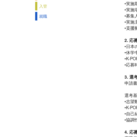
•
実
施
入管
•
実
施
•
募集
就職
•
実
施
•
支援
2.
応
•
日本
•
休
学
•K-PO
•
応
募
3.
選
申請
選考
•
志望
•K-PO
•
自己
•
協調
4.
応