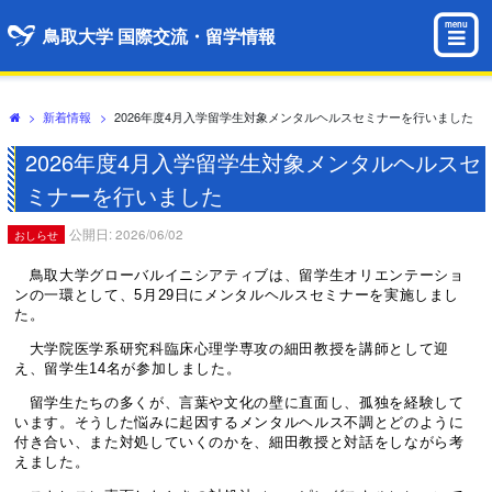
menu
鳥取大学 国際交流・留学情報
>
新着情報
>
2026年度4月入学留学生対象メンタルヘルスセミナーを行いました
2026年度4月入学留学生対象メンタルヘルスセ
ミナーを行いました
公開日: 2026/06/02
おしらせ
鳥取大学グローバルイニシアティブは、留学生オリエンテーショ
ンの一環として、5月29日にメンタルヘルスセミナーを実施しまし
た。
大学院医学系研究科臨床心理学専攻の細田教授を講師として迎
え、留学生14名が参加しました。
留学生たちの多くが、言葉や文化の壁に直面し、孤独を経験して
います。そうした悩みに起因するメンタルヘルス不調とどのように
付き合い、また対処していくのかを、細田教授と対話をしながら考
えました。