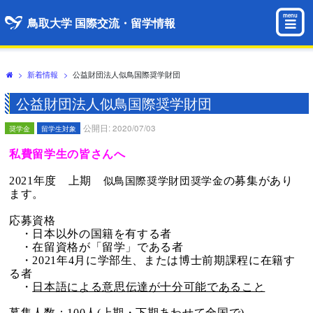
menu
鳥取大学 国際交流・留学情報
>
新着情報
>
公益財団法人似鳥国際奨学財団
公益財団法人似鳥国際奨学財団
公開日: 2020/07/03
奨学金
留学生対象
私費留学生の皆さんへ
2021年度 上期
の募集があり
似鳥国際奨学財団奨学金
ます
。
応募資格
・日本以外の国籍を有する者
・在留資格が「留学」である者
・2021年4月に学部生、または博士前期課程に在籍す
る者
・
日本語
による意思伝
達が十分可能であること
募集人数：100人
(上期・下期あわせて全国で
)