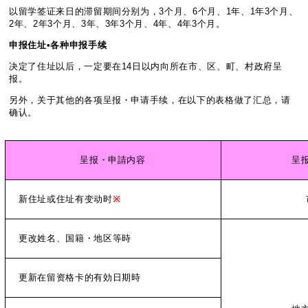
以留学签证来日的滞留期间分别为，3个月、6个月、1年、1年3个月、
2年、2年3个月、3年、3年3个月、4年、4年3个月。
申
报住址•各种申报手续
决定了住址以后，一定要在14日以内向所在市、区、町、村政府呈
报。
另外，关于其他的各项呈报・申请手续，在以下的表格做了汇总，请
确认。
呈报・申請内容
呈
新住址或住址有变动时
※
更改姓名、国籍・地区等時
更新在留资格卡的有効日期時