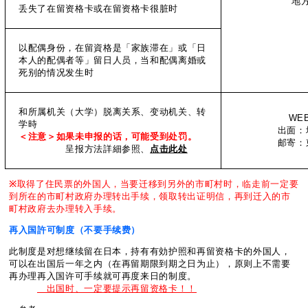
地
丢失了在留资格卡或在留资格卡很脏时
以配偶身份，在留資格是「家族滞在」或「日
本人的配偶者等」留日人员，当和配偶离婚或
死别的情况发生时
和所属机关（大学）脱离关系、变动机关、转
WEB
学時
出面：
＜注意＞如果未申
报的话，可能受到处罚。
邮寄：
呈报方法詳細参照、
点击此处
※
取得了住民票的外国人，当要迁移到另外的市町村时，临走前一定要
到所在的市町村政府办理转出手续，领取转出证明信，再到迁入的市
町村政府去办理转入手续。
再入国許可制度（不要手续
费
）
此制度是对想继续留在日本，持有有効护照和再留资格卡的外国人，
可以在出国后一年之内（在再留期限到期之日为止），原则上不需要
再办理再入国许可手续就可再度来日的制度。
出国时、一定要提示再留资格卡！！