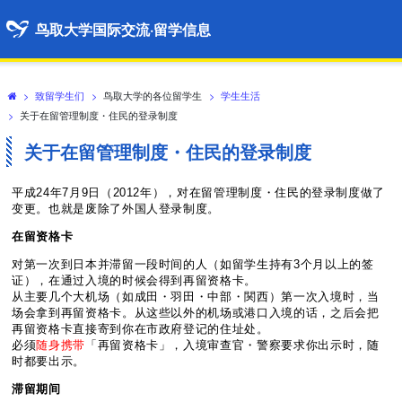
鸟取大学国际交流·留学信息
>
致留学生们
>
鸟取大学的各位留学生
>
学生生活
>
关于在留管理制度・住民的登录制度
关于在留管理制度・住民的登录制度
平成24年7月9日（2012年），对在留管理制度・住民的登录制度做了
变更。也就是废除了外国人登录制度。
在留
资格卡
对第一次到日本并滞留一段时间的人（如留学生持有3个月以上的签
证），在通过入境的时候会得到再留资格卡。
从主要几个大机场（如成田・羽田・中部・関西）第一次入境时，当
场会拿到再留资格卡。从这些以外的机场或港口入境的话，之后会把
再留资格卡直接寄到你在市政府登记的住址处。
必须
随身携带
「再留资格卡」，入境审查官・警察要求你出示时，随
时都要出示。
滞留期
间