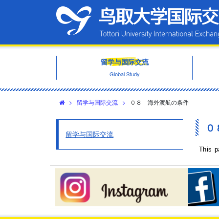
留学与国际交流
Global Study
>
留学与国际交流
>
０８ 海外渡航の条件
０
留学与国际交流
This p