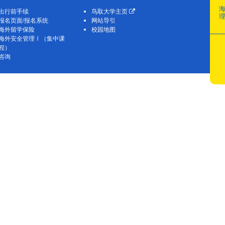
出行前手续
鸟取大学主页
报名页面/报名系统
网站导引
海外留学保险
校园地图
海外安全管理Ⅰ（集中课
程）
咨询