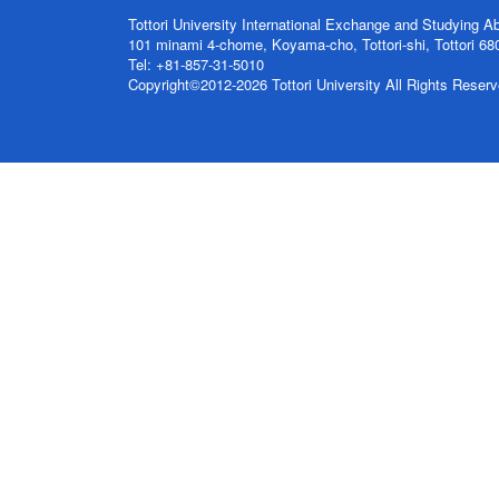
Tottori University International Exchange and Studying 
101 minami 4-chome, Koyama-cho, Tottori-shi, Tottori 6
Tel: +81-857-31-5010
Copyright©2012-2026 Tottori University All Rights Reserv