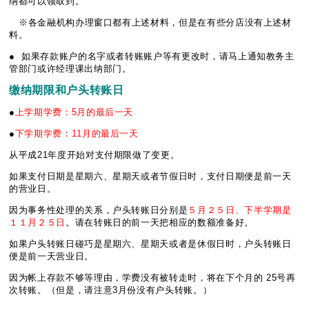
纳都可以领取到。
※各金融机构办理窗口都有上述材料，但是在有些分店没有上述材
料。
● 如果存款账户的名字或者转账账户等有更改时，请马上通知教务主
管部门或许经理课出纳部门。
缴纳
期限和
户头转账
日
●
上学期学费：5月的最后一天
●
下学期学费：11月的最后一天
从平成21年度开始对支付期限做了变更。
如果支付日期是星期六、星期天或者节假日时，支付日期便是前一天
的营业日。
因为事务性处理的关系，户头转账日分别是
５月２５日、下半学期是
１１月２５日
。请在转账日的前一天把相应的数额准备好。
如果户头转账日碰巧是星期六、星期天或者是休假日时，户头转账日
便是前一天营业日。
因为帐上存款不够等理由，学费没有被转走时，将在下个月的 25号再
次转账。（但是，请注意3月份没有户头转账。）