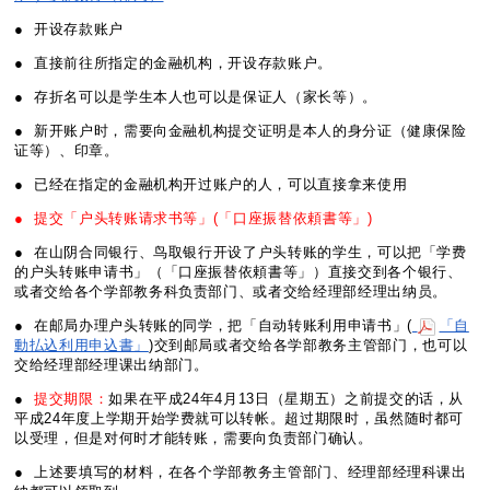
● 开设存款账户
● 直接前往所指定的金融机构，开设存款账户。
● 存折名可以是学生本人也可以是保证人（家长等）。
● 新开账户时，需要向金融机构提交证明是本人的身分证（健康保险
证等）、印章。
● 已经在指定的金融机构开过账户的人，可以直接拿来使用
● 提交「户头转账请求书等」(「口座振替依頼書等」)
● 在山阴合同银行、鸟取银行开设了户头转账的学生，可以把「学费
的户头转账申请书」（「口座振替依頼書等」）直接交到各个银行、
或者交给各个学部教务科负责部门、或者交给经理部经理出纳员。
● 在邮局办理户头转账的同学，把「自动转账利用申请书」(
「自
動払込利用申込書」
)交到邮局或者交给各学部教务主管部门，也可以
交给经理部经理课出纳部门。
●
提交期限：
如果在平成24年4月13日（星期五）之前提交的话，从
平成24年度上学期开始学费就可以转帐。超过期限时，虽然随时都可
以受理，但是对何时才能转账，需要向负责部门确认。
● 上述要填写的材料，在各个学部教务主管部门、经理部经理科课出