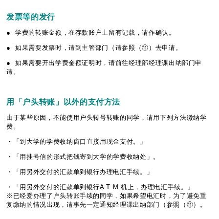
发
票等的
发
行
● 学费的转账金额，在存款账户上留有记载，请作确认。
● 如果需要发票时，请到主管部门（请参照（⑪）去申请。
● 如果需要开出学费金额证明时，请前往经理部经理课出纳部门申
请。
用「
户头转账
」
以外的支付方
法
由于某些原因，不能使用户头转号转账的同学，请用下列方法缴纳学
费。
・「到大学的学费收纳窗口直接用现金支付。」
・「用挂号信的形式把钱寄到大学的学费收纳处」。
・「用另外交付的汇款单到银行办理电汇手续。」
・「用另外交付的汇款单到银行A T M 机上，办理电汇手续。」
※已经爱办理了户头转账手续的同学，如果希望电汇时，为了避免重
复缴纳的情况出现，请事先一定通知经理课出纳部门（参照（⑪）。