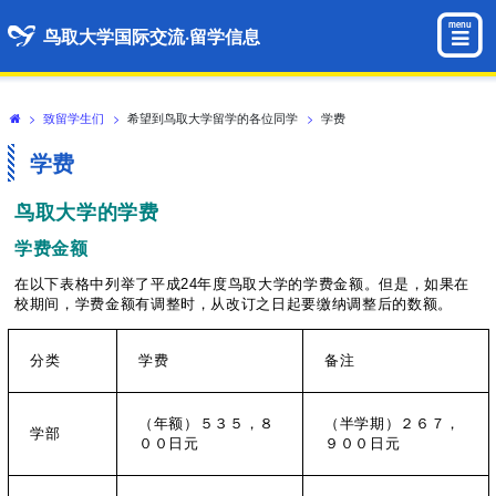
menu
鸟取大学国际交流·留学信息
>
致留学生们
>
希望到鸟取大学留学的各位同学
>
学费
学费
鸟
取大学的学
费
学
费
金
额
在以下表格中列举了平成24年度鸟取大学的学费金额。但是，如果在
校期间，学费金额有调整时，从改订之日起要缴纳调整后的数额。
分类
学费
备注
（年额）５３５，８
（半学期）２６７，
学部
００日元
９００日元