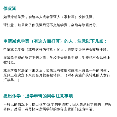
催促涵
如果滞纳学费，会给本人或者保证人（家长等）发催促涵。
请注意，如果发了催促涵后还不交纳学费，会给与除籍处分。
申
请
减免学
费
（有
这
方面打算）的人，注意以下几点：
申请减免学费（或有这样的打算）的人，也需要办理户头转账手续。
在减免学费的决定下来之前，学校不会征收学费，学费也不会从帐上
被转走。
减免学费的决定下来之后，如果没有被批准或者只减免一半的时候，
原则上在决定下来的当月就要被转账。（对不实施户头转账的人发行
汇款单。）
提出休学・退学申
请
的同学注意事
项
不得已的情况下，提出休学·退学的申请时，因为关系到学费的「户头
转账」处理，请尽快向所属学部的教务主管部门提出申请。