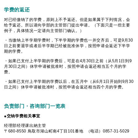
学
费
的返
还
对已经缴纳了的学费，原则上不予返还。但是如果属于下列情况，会
给予返还。所以请向学部的主管部门提出申请。（下面只是一些主要
例子，具体情况一定请向主管部门确认。）
・当缴纳上半学期学费时，下半学期的学费也一并交齐后，可是9月30
日之前要退学或者后半学期已经被批准休学，按照申请会返还下半学
期的学费。
・如果已支付上半学期的学费后，可是在4月30日之前（从5月1日到9
月30日之间）休学申请被批准时，按照申请会返还相当五个月的学
费。
・如果已支付上半学期的学费以后，在五月中（从6月1日开始到9月30
日之间）休学申请被批准时，按照申请会返还相当四个月的学费。
负责
部
门
・咨
询
部
门
一
览
表
●
交
纳
学
费
相关事宜
经理部经理课出納主管
〒680-8550 鳥取市湖山町南4丁目101番地 （电话）0857-31-5029