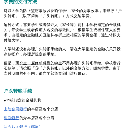
学
费
的支付方
法
鸟取大学为防止盗窃事故以及确保学生·家长的办事效率，用银行「户
头转账」（以下简称「户头转账」）方式交纳学费。
这种方式，需要学生或者保证人（家长等）前往本学校指定的金融机
关，开设学生或者保证人名义的存款账户，根据学生或者保证人的要
求，由指定的金融机关直接从存折上把相应的学费金额，通过转帐支
付给大学。
入学时还没有办理户头转帐手续的人，请在大学指定的金融机关开设
存款帐户，办理所规定的手续。
但是，
研究生、履修
单
科目的学生
不用办理户头转账手续。学校发行
汇款单，请按照「⑥「户头转账」以外的交纳方法」缴纳学费。由于
支付期限的有不同，请向学部负责部门进行确认。
户头转账
手
续
●本校指定的金融机构
山陰合同銀行
的本店及各个分店
鳥取銀行
的介本店及各个分店
ゆうちょ銀行（邮局）