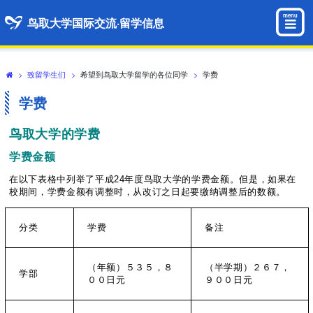
menu
鸟取大学国际交流·留学信息
>
致留学生们
>
希望到鸟取大学留学的各位同学
>
学费
学费
鸟
取大学的学
费
学
费
金
额
在以下表格中列举了平成24年度鸟取大学的学费金额。但是，如果在
校期间，学费金额有调整时，从改订之日起要缴纳调整后的数额。
分类
学费
备注
（年额）５３５，８
（半学期）２６７，
学部
００日元
９００日元