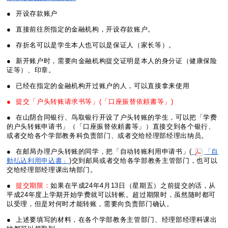
● 开设存款账户
● 直接前往所指定的金融机构，开设存款账户。
● 存折名可以是学生本人也可以是保证人（家长等）。
● 新开账户时，需要向金融机构提交证明是本人的身分证（健康保险
证等）、印章。
● 已经在指定的金融机构开过账户的人，可以直接拿来使用
● 提交「户头转账请求书等」(「口座振替依頼書等」)
● 在山阴合同银行、鸟取银行开设了户头转账的学生，可以把「学费
的户头转账申请书」（「口座振替依頼書等」）直接交到各个银行、
或者交给各个学部教务科负责部门、或者交给经理部经理出纳员。
● 在邮局办理户头转账的同学，把「自动转账利用申请书」(
「自
動払込利用申込書」
)交到邮局或者交给各学部教务主管部门，也可以
交给经理部经理课出纳部门。
●
提交期限：
如果在平成24年4月13日（星期五）之前提交的话，从
平成24年度上学期开始学费就可以转帐。超过期限时，虽然随时都可
以受理，但是对何时才能转账，需要向负责部门确认。
● 上述要填写的材料，在各个学部教务主管部门、经理部经理科课出