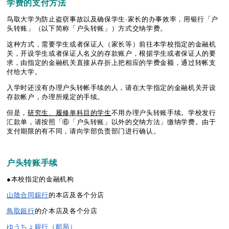
学
费
的支付方
法
鸟取大学为防止盗窃事故以及确保学生·家长的办事效率，用银行「户
头转账」（以下简称「户头转账」）方式交纳学费。
这种方式，需要学生或者保证人（家长等）前往本学校指定的金融机
关，开设学生或者保证人名义的存款账户，根据学生或者保证人的要
求，由指定的金融机关直接从存折上把相应的学费金额，通过转帐支
付给大学。
入学时还没有办理户头转帐手续的人，请在大学指定的金融机关开设
存款帐户，办理所规定的手续。
但是，
研究生、履修
单
科目的学生
不用办理户头转账手续。学校发行
汇款单，请按照「⑥「户头转账」以外的交纳方法」缴纳学费。由于
支付期限的有不同，请向学部负责部门进行确认。
户头转账
手
续
●本校指定的金融机构
山陰合同銀行
的本店及各个分店
鳥取銀行
的介本店及各个分店
ゆうちょ銀行（邮局）