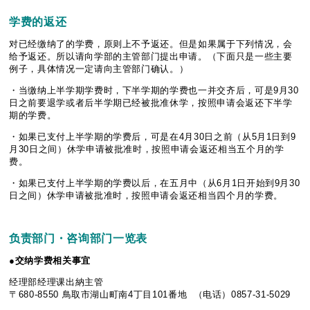
学
费
的返
还
对已经缴纳了的学费，原则上不予返还。但是如果属于下列情况，会
给予返还。所以请向学部的主管部门提出申请。（下面只是一些主要
例子，具体情况一定请向主管部门确认。）
・当缴纳上半学期学费时，下半学期的学费也一并交齐后，可是9月30
日之前要退学或者后半学期已经被批准休学，按照申请会返还下半学
期的学费。
・如果已支付上半学期的学费后，可是在4月30日之前（从5月1日到9
月30日之间）休学申请被批准时，按照申请会返还相当五个月的学
费。
・如果已支付上半学期的学费以后，在五月中（从6月1日开始到9月30
日之间）休学申请被批准时，按照申请会返还相当四个月的学费。
负责
部
门
・咨
询
部
门
一
览
表
●
交
纳
学
费
相关事宜
经理部经理课出納主管
〒680-8550 鳥取市湖山町南4丁目101番地 （电话）0857-31-5029