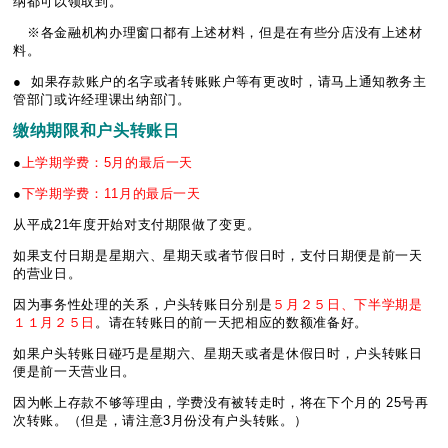
纳都可以领取到。
※各金融机构办理窗口都有上述材料，但是在有些分店没有上述材
料。
● 如果存款账户的名字或者转账账户等有更改时，请马上通知教务主
管部门或许经理课出纳部门。
缴纳
期限和
户头转账
日
●
上学期学费：5月的最后一天
●
下学期学费：11月的最后一天
从平成21年度开始对支付期限做了变更。
如果支付日期是星期六、星期天或者节假日时，支付日期便是前一天
的营业日。
因为事务性处理的关系，户头转账日分别是
５月２５日、下半学期是
１１月２５日
。请在转账日的前一天把相应的数额准备好。
如果户头转账日碰巧是星期六、星期天或者是休假日时，户头转账日
便是前一天营业日。
因为帐上存款不够等理由，学费没有被转走时，将在下个月的 25号再
次转账。（但是，请注意3月份没有户头转账。）