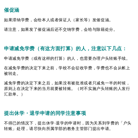
催促涵
如果滞纳学费，会给本人或者保证人（家长等）发催促涵。
请注意，如果发了催促涵后还不交纳学费，会给与除籍处分。
申
请
减免学
费
（有
这
方面打算）的人，注意以下几点：
申请减免学费（或有这样的打算）的人，也需要办理户头转账手续。
在减免学费的决定下来之前，学校不会征收学费，学费也不会从帐上
被转走。
减免学费的决定下来之后，如果没有被批准或者只减免一半的时候，
原则上在决定下来的当月就要被转账。（对不实施户头转账的人发行
汇款单。）
提出休学・退学申
请
的同学注意事
项
不得已的情况下，提出休学·退学的申请时，因为关系到学费的「户头
转账」处理，请尽快向所属学部的教务主管部门提出申请。