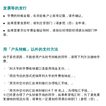
发
票等的
发
行
● 学费的转账金额，在存款账户上留有记载，请作确认。
● 如果需要发票时，请到主管部门（请参照（⑪）去申请。
● 如果需要开出学费金额证明时，请前往经理部经理课出纳部门申
请。
用「
户头转账
」
以外的支付方
法
由于某些原因，不能使用户头转号转账的同学，请用下列方法缴纳学
费。
・「到大学的学费收纳窗口直接用现金支付。」
・「用挂号信的形式把钱寄到大学的学费收纳处」。
・「用另外交付的汇款单到银行办理电汇手续。」
・「用另外交付的汇款单到银行A T M 机上，办理电汇手续。」
※已经爱办理了户头转账手续的同学，如果希望电汇时，为了避免重
复缴纳的情况出现，请事先一定通知经理课出纳部门（参照（⑪）。