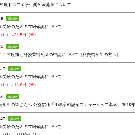
10年度ドコモ留学生奨学金募集について
16
奨学金
金受給のための在籍確認について
日（月）～2月5日（金）
13
奨学金
２２年度前期分授業料免除の申請について（私費留学生の方へ）
.17
奨学金
金受給のための在籍確認について
日（月）～1月8日（金）
.4
奨学金
留学生の皆さんへ 公益信託「川嶋章司記念スカラーシップ基金」2010
.27
奨学金
金受給のための在籍確認について
日（月）～11月9日（月）