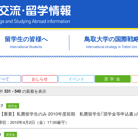
鳥取大学 国際交流・留学情報
留学生の皆様へ
鳥取大学の国際戦
International Students
International strategy in Tottori Uni.
すべて
おしらせ
イベント
奨学金
中
531 - 540
の新着を表示
17
奨学金
 【重要】私費留学生のみ 2010年度前期 私費留学生｢奨学金等申込書
切：2010年4月2日（金）17:00厳守）
9
奨学金