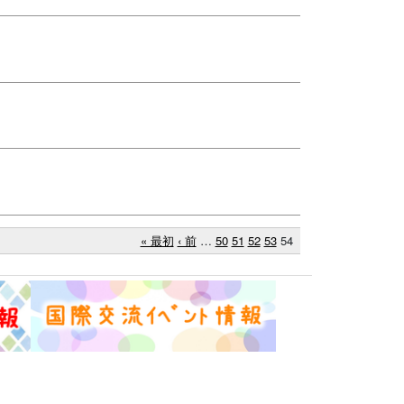
« 最初
‹ 前
…
50
51
52
53
54