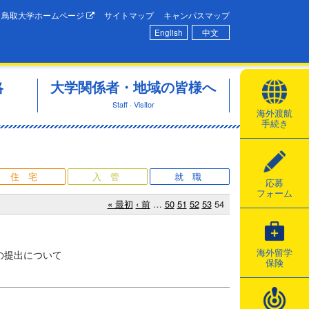
鳥取大学ホームページ
サイトマップ
キャンパスマップ
English
中文
略
大学関係者・地域の皆様へ
Staff · Visitor
海外渡航
手続き
住宅
入管
就職
応募
フォーム
« 最初
‹ 前
…
50
51
52
53
54
海外留学
｣の提出について
保険