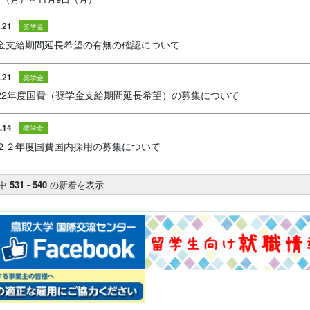
.21
奨学金
金支給期間延長希望の有無の確認について
.21
奨学金
22年度国費（奨学金支給期間延長希望）の募集について
.14
奨学金
２２年度国費国内採用の募集について
中
531 - 540
の新着を表示